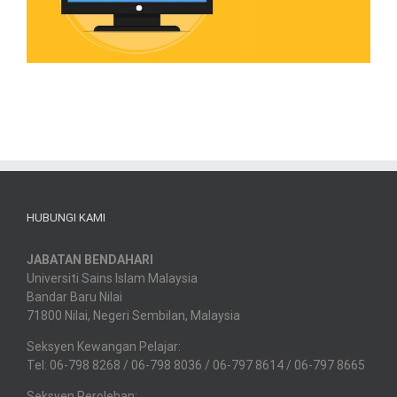
HUBUNGI KAMI
JABATAN BENDAHARI
Universiti Sains Islam Malaysia
Bandar Baru Nilai
71800 Nilai, Negeri Sembilan, Malaysia
Seksyen Kewangan Pelajar:
Tel: 06-798 8268 / 06-798 8036 / 06-797 8614 / 06-797 8665
Seksyen Perolehan: