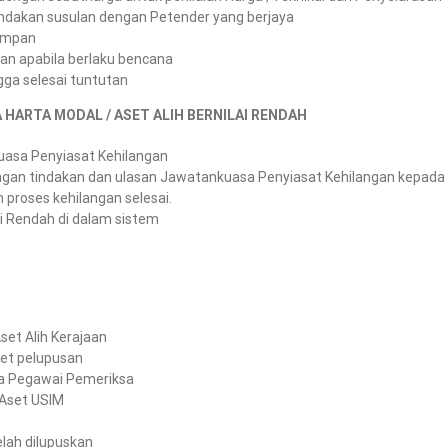
ndakan susulan dengan Petender yang berjaya
simpan
an apabila berlaku bencana
ga selesai tuntutan
ARTA MODAL / ASET ALIH BERNILAI RENDAH
asa Penyiasat Kehilangan
ngan tindakan dan ulasan Jawatankuasa Penyiasat Kehilangan kepada 
 proses kehilangan selesai.
ai Rendah di dalam sistem
et Alih Kerajaan
et pelupusan
a Pegawai Pemeriksa
Aset USIM
lah dilupuskan