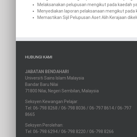
Melaksanakan pelupusan mengikut pada kaedah yang
Menyediakan laporan pelaksanaan mengikut pada k
Memastikan Sijil Pelupusan Aset Alih Kerajaan dike
HUBUNGI KAMI
JABATAN BENDAHARI
Universiti Sains Islam Malaysia
Bandar Baru Nilai
71800 Nilai, Negeri Sembilan, Malaysia
Seksyen Kewangan Pelajar:
Tel: 06-798 8268 / 06-798 8036 / 06-797 8614 / 06-797
8665
Seksyen Perolehan:
Tel: 06-798 6294 / 06-798 8220 / 06-798 8266