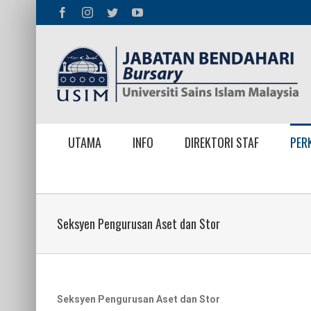
Skip
Facebook
Instagram
Twitter
YouTube
to
content
UTAMA
INFO
DIREKTORI STAF
PER
Seksyen Pengurusan Aset dan Stor
Seksyen Pengurusan Aset dan Stor