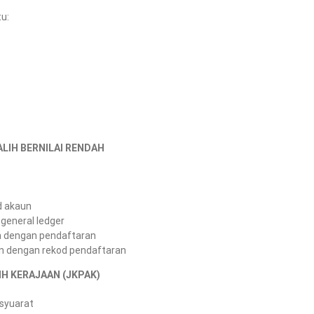
u:
LIH BERNILAI RENDAH
d akaun
general ledger
n dengan pendaftaran
 dengan rekod pendaftaran
H KERAJAAN (JKPAK)
syuarat