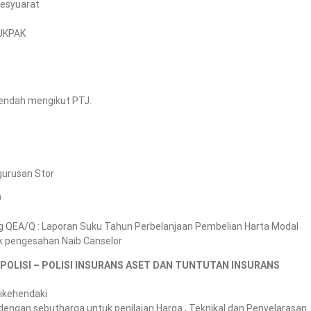
mesyuarat
 JKPAK
Rendah mengikut PTJ.
gurusan Stor
0
g QEA/Q : Laporan Suku Tahun Perbelanjaan Pembelian Harta Modal
uk pengesahan Naib Canselor
OLISI – POLISI INSURANS ASET DAN TUNTUTAN INSURANS
ikehendaki
engan sebutharga untuk penilaian Harga , Teknikal dan Penyelarasan