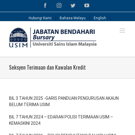
Skip
Facebook
Instagram
Twitter
YouTube
to
content
Hubungi Kami
Bahasa Melayu
English
Seksyen Terimaan dan Kawalan Kredit
BIL 3 TAHUN 2025 -GARIS PANDUAN PENGURUSAN AKAUN
BELUM TERIMA USIM
BIL 7 TAHUN 2024 – EDARAN POLISI TERIMAAN USIM –
KEMASKINI 2024