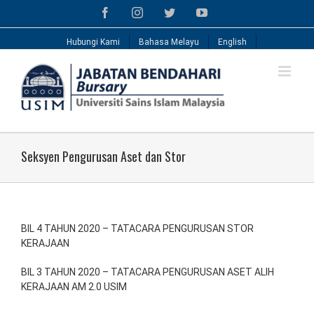
Skip
Facebook
Instagram
Twitter
YouTube
to
content
Hubungi Kami
Bahasa Melayu
English
Seksyen Pengurusan Aset dan Stor
BIL 4 TAHUN 2020 – TATACARA PENGURUSAN STOR
KERAJAAN
BIL 3 TAHUN 2020 – TATACARA PENGURUSAN ASET ALIH
KERAJAAN AM 2.0 USIM