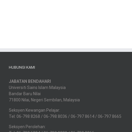
HUBUNGI KAMI
JABATAN BENDAHARI
Universiti Sains Islam Malaysia
Bandar Baru Nilai
71800 Nilai, Negeri Sembilan, Malaysia
Seksyen Kewangan Pelajar:
Tel: 06-798 8268 / 06-798 8036 / 06-797 8614 / 06-797 8665
Seksyen Perolehan: