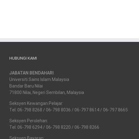
HUBUNGI KAMI
JABATAN BENDAHARI
Universiti Sains Islam Malaysia
Bandar Baru Nilai
71800 Nilai, Negeri Sembilan, Malaysia
Seksyen Kewangan Pelajar:
Tel: 06-798 8268 / 06-798 8036 / 06-797 8614 / 06-797 8665
Seksyen Perolehan:
Tel: 06-798 6294 / 06-798 8220 / 06-798 8266
Seksyen Bayaran: