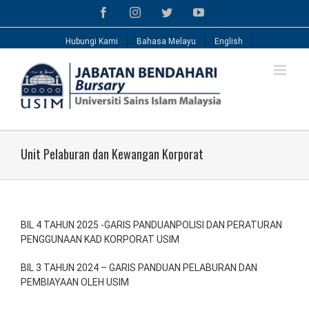
Skip
Facebook
Instagram
Twitter
YouTube
to
content
Hubungi Kami
Bahasa Melayu
English
Unit Pelaburan dan Kewangan Korporat
BIL 4 TAHUN 2025 -GARIS PANDUANPOLISI DAN PERATURAN
PENGGUNAAN KAD KORPORAT USIM
BIL 3 TAHUN 2024 – GARIS PANDUAN PELABURAN DAN
PEMBIAYAAN OLEH USIM