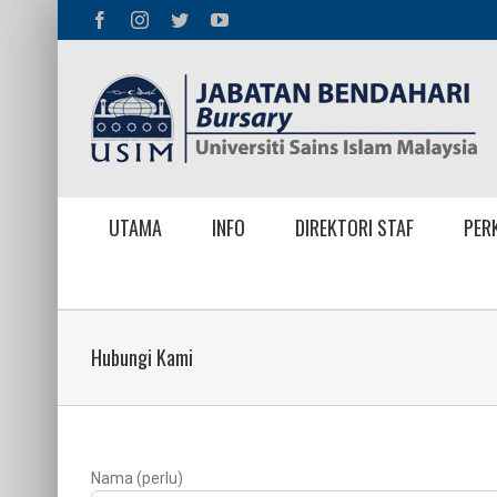
Skip
Facebook
Instagram
Twitter
YouTube
to
content
UTAMA
INFO
DIREKTORI STAF
PER
Hubungi Kami
Nama (perlu)