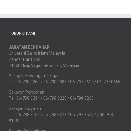
HUBUNGI KAMI
JABATAN BENDAHARI
Universiti Sains Islam Malaysia
Bandar Baru Nilai
71800 Nilai, Negeri Sembilan, Malaysia
Seksyen Kewangan Pelajar:
Tel: 06-798 8268 / 06-798 8036 / 06-797 8614 / 06-797 8665
Seksyen Perolehan:
Tel: 06-798 6294 / 06-798 8220 / 06-798 8266
Seksyen Bayaran:
Tel: 06-798 8156 / 06-798 8248 / 06-797 8607 / / 06-798
8159