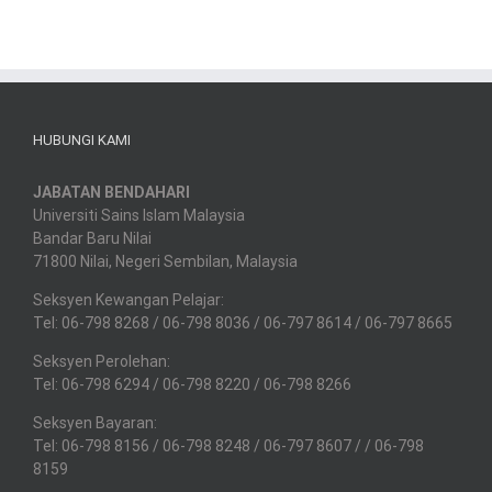
HUBUNGI KAMI
JABATAN BENDAHARI
Universiti Sains Islam Malaysia
Bandar Baru Nilai
71800 Nilai, Negeri Sembilan, Malaysia
Seksyen Kewangan Pelajar:
Tel: 06-798 8268 / 06-798 8036 / 06-797 8614 / 06-797 8665
Seksyen Perolehan:
Tel: 06-798 6294 / 06-798 8220 / 06-798 8266
Seksyen Bayaran:
Tel: 06-798 8156 / 06-798 8248 / 06-797 8607 / / 06-798
8159