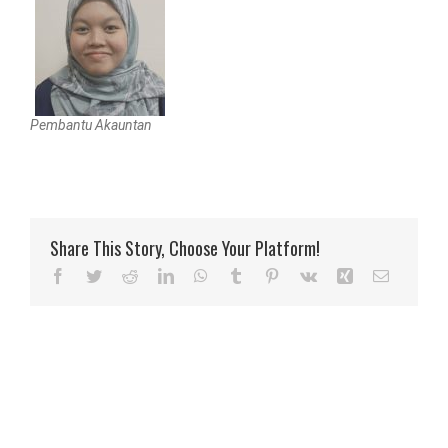
Pembantu Akauntan
Share This Story, Choose Your Platform!
Facebook
Twitter
Reddit
LinkedIn
WhatsApp
Tumblr
Pinterest
Vk
Xing
Email