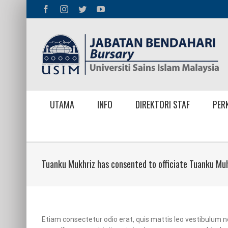
Skip
Facebook
Instagram
Twitter
YouTube
to
content
UTAMA
INFO
DIREKTORI STAF
PER
Tuanku Mukhriz has consented to officiate Tuanku Muh
Etiam consectetur odio erat, quis mattis leo vestibulum non.