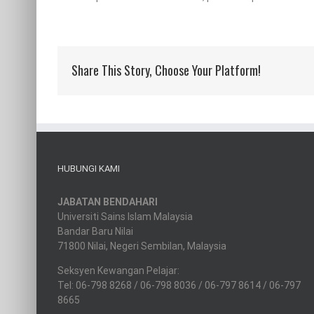
Share This Story, Choose Your Platform!
HUBUNGI KAMI
JABATAN BENDAHARI
Universiti Sains Islam Malaysia
Bandar Baru Nilai
71800 Nilai, Negeri Sembilan, Malaysia
Seksyen Kewangan Pelajar:
Tel: 06-798 8268 / 06-798 8036 / 06-797 8614 / 06-797
8665