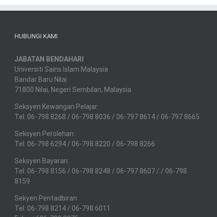
HUBUNGI KAMI
JABATAN BENDAHARI
Universiti Sains Islam Malaysia
Bandar Baru Nilai
71800 Nilai, Negeri Sembilan, Malaysia
Seksyen Kewangan Pelajar:
Tel: 06-798 8268 / 06-798 8036 / 06-797 8614 / 06-797 8665
Seksyen Perolehan:
Tel: 06-798 6294 / 06-798 8220 / 06-798 8266
Seksyen Bayaran:
Tel: 06-798 8156 / 06-798 8248 / 06-797 8607 / / 06-798
8159
Sekyen Pentadbiran
Tel: 06-798 8214 / 06-798 6011