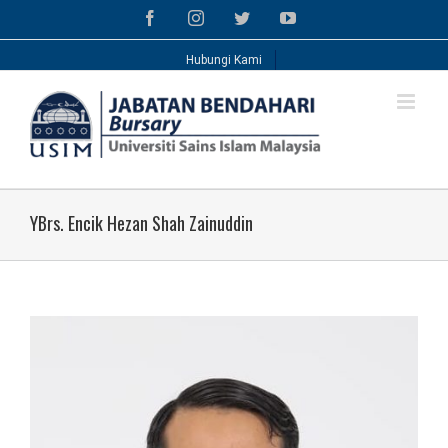
Skip
Facebook
Instagram
Twitter
YouTube
to
content
Hubungi Kami
YBrs. Encik Hezan Shah Zainuddin
View
Larger
Image