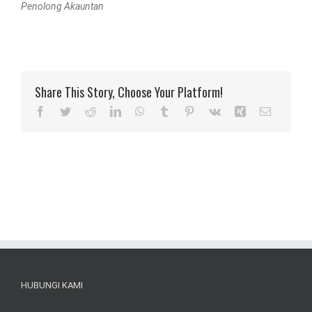
Penolong Akauntan
Share This Story, Choose Your Platform!
Facebook
Twitter
Reddit
LinkedIn
WhatsApp
Tumblr
Pinterest
Vk
Xing
Email
HUBUNGI KAMI