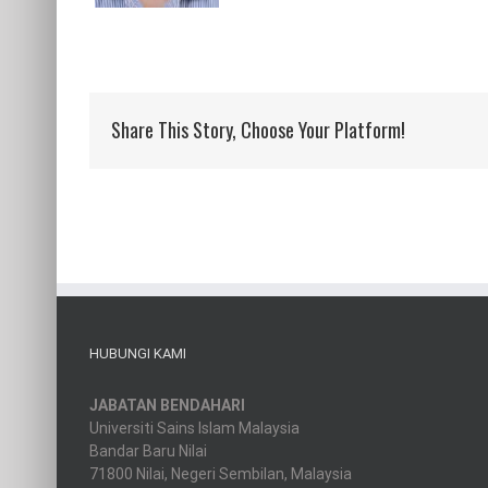
Share This Story, Choose Your Platform!
HUBUNGI KAMI
JABATAN BENDAHARI
Universiti Sains Islam Malaysia
Bandar Baru Nilai
71800 Nilai, Negeri Sembilan, Malaysia