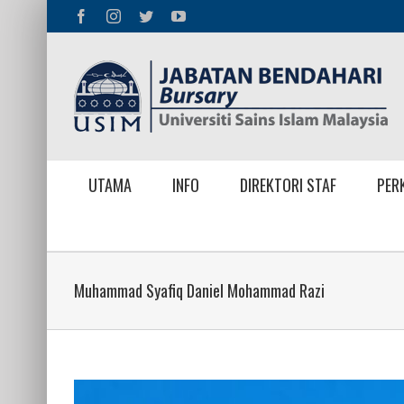
Skip
Facebook
Instagram
Twitter
YouTube
to
content
UTAMA
INFO
DIREKTORI STAF
PER
Muhammad Syafiq Daniel Mohammad Razi
View
Larger