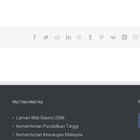
Facebook
Twitter
Reddit
LinkedIn
WhatsApp
Tumblr
Pinterest
Vk
Xing
PAUTAN PANTAS
Laman Web Rasmi USIM
Kementerian Pendidikan Tinggi
Kementerian Kewangan Malaysia