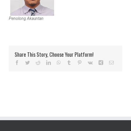
Penolong Akauntan
Share This Story, Choose Your Platform!
Facebook
Twitter
Reddit
LinkedIn
WhatsApp
Tumblr
Pinterest
Vk
Xing
Email