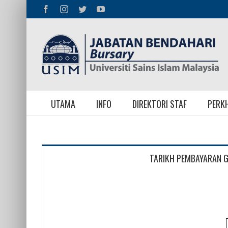
Skip
Facebook
Instagram
Twitter
YouTube
to
content
UTAMA
INFO
DIREKTORI STAF
PERK
TARIKH PEMBAYARAN G