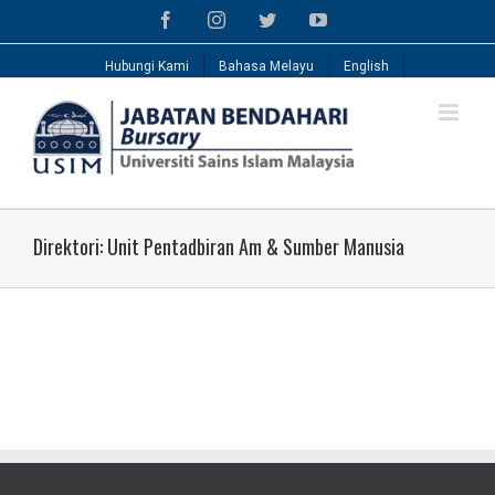
Skip
Facebook
Instagram
Twitter
YouTube
to
content
Hubungi Kami
Bahasa Melayu
English
Direktori: Unit Pentadbiran Am & Sumber Manusia